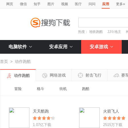
»
网页
微信
知乎
图片
视频
医疗
问问
应用
更多
热搜：
地铁跑酷
JJ斗地主
电脑软件
安卓应用
安卓游戏
首页
>
动作跑酷
网络游戏
射击飞行
赛
动作跑酷
冒险
格斗
街机
跑酷
天天酷跑
火箭飞人
1.07亿下载
2515万下载