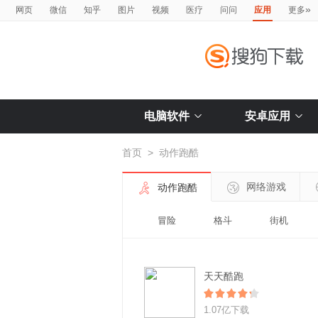
»
网页
微信
知乎
图片
视频
医疗
问问
应用
更多
电脑软件
安卓应用
首页
>
动作跑酷
网络游戏
动作跑酷
冒险
格斗
街机
天天酷跑
1.07亿下载