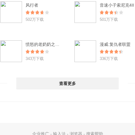
风行者
音速小子索尼克4II
502万下载
501万下载
愤怒的老奶奶之逃脱辐射城 Angry Gran RadioActive Run
漫威:复仇者联盟
343万下载
336万下载
查看更多
企业推广
-
输入法
-
浏览器
-
搜索帮助