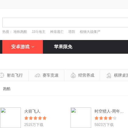
热搜：
地铁跑酷
JJ斗地主
神庙逃亡
塔防
植物大战僵尸
安卓游戏
苹果限免
射击飞行
赛车竞速
经营养成
棋牌桌
跑酷
火箭飞人
时空猎人-周年狂欢
2515万下载
5923万下载