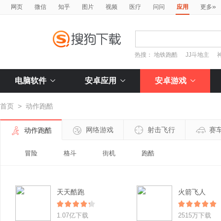
»
网页
微信
知乎
图片
视频
医疗
问问
应用
更多
热搜：
地铁跑酷
JJ斗地主
电脑软件
安卓应用
安卓游戏
首页
>
动作跑酷
网络游戏
射击飞行
赛
动作跑酷
冒险
格斗
街机
跑酷
天天酷跑
火箭飞人
1.07亿下载
2515万下载