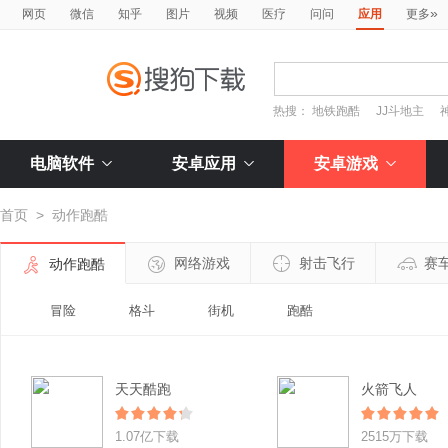
»
网页
微信
知乎
图片
视频
医疗
问问
应用
更多
热搜：
地铁跑酷
JJ斗地主
电脑软件
安卓应用
安卓游戏
首页
>
动作跑酷
网络游戏
射击飞行
赛
动作跑酷
冒险
格斗
街机
跑酷
天天酷跑
火箭飞人
1.07亿下载
2515万下载