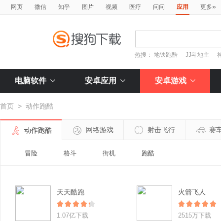
»
网页
微信
知乎
图片
视频
医疗
问问
应用
更多
热搜：
地铁跑酷
JJ斗地主
电脑软件
安卓应用
安卓游戏
首页
>
动作跑酷
网络游戏
射击飞行
赛
动作跑酷
冒险
格斗
街机
跑酷
天天酷跑
火箭飞人
1.07亿下载
2515万下载